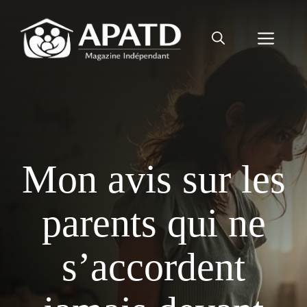
Aller
au
Men
contenu
Mon avis sur les
parents qui ne
s’accordent