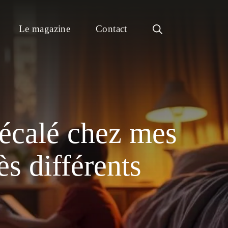
Le magazine
Contact
décalé chez mes
ès différents