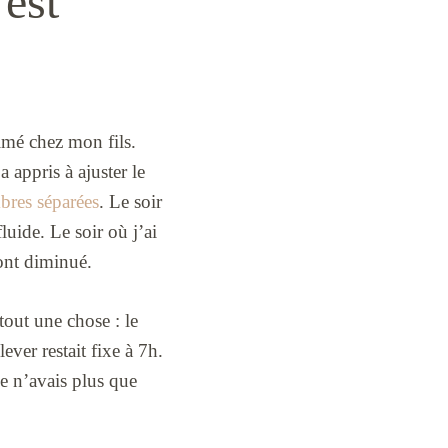
’est
imé chez mon fils.
 appris à ajuster le
mbres séparées
. Le soir
luide. Le soir où j’ai
 ont diminué.
tout une chose : le
ver restait fixe à 7h.
e n’avais plus que