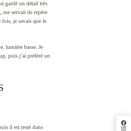
i gardé un détail très
s, me servait de repère
fois, je savais que le
re, lumière basse. Je
up, puis j’ai préféré un
s
is il est resté dans