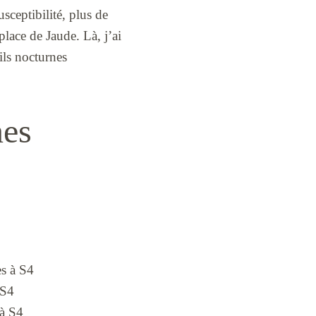
usceptibilité, plus de
place de Jaude. Là, j’ai
eils nocturnes
nes
s à S4
 S4
 à S4