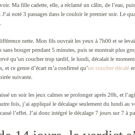
voir. Ma fille cadette, elle, a réclamé un câlin, de l’eau, pu
t. J’ai noté 3 passages dans le couloir le premier soir. Le quat
.
fférence nette. Mon fils ouvrait les yeux à 7h00 et se levait
ts sans bouger pendant 5 minutes, puis se montrait plus gr
servé qu’un coucher trop tardif, le lundi, décalait le mome
s, et ce genre d’écart m’a confirmé qu’
un coucher décalé
en
oirée suivante.
i laissé un soir les jeux calmes se prolonger après 20h, et l’a
utre fois, j’ai appliqué le décalage seulement du lundi au v
ssé l’effet. J’ai donc intégré le décalage 7 jours sur 7 à pa