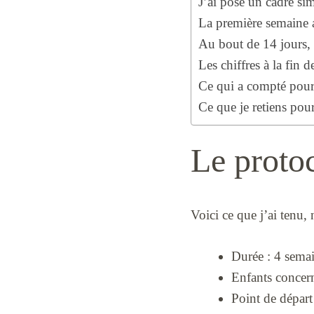
J’ai posé un cadre si
La première semaine a
Au bout de 14 jours, l
Les chiffres à la fin 
Ce qui a compté pour 
Ce que je retiens pou
Le protoc
Voici ce que j’ai tenu, 
Durée : 4 sema
Enfants concern
Point de dépar