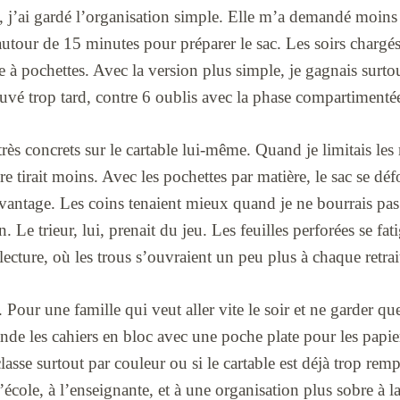
 j’ai gardé l’organisation simple. Elle m’a demandé moins d
s autour de 15 minutes pour préparer le sac. Les soirs chargé
à pochettes. Avec la version plus simple, je gagnais surtout 
ouvé trop tard, contre 6 oublis avec la phase compartimenté
 très concrets sur le cartable lui-même. Quand je limitais le
ture tirait moins. Avec les pochettes par matière, le sac se dé
antage. Les coins tenaient mieux quand je ne bourrais pas
 Le trieur, lui, prenait du jeu. Les feuilles perforées se fati
e lecture, où les trous s’ouvraient un peu plus à chaque retrai
 Pour une famille qui veut aller vite le soir et ne garder q
 les cahiers en bloc avec une poche plate pour les papiers
classe surtout par couleur ou si le cartable est déjà trop rem
 l’école, à l’enseignante, et à une organisation plus sobre à