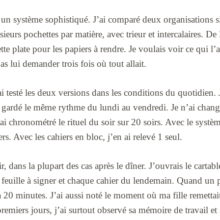
r un système sophistiqué. J’ai comparé deux organisations s
ieurs pochettes par matière, avec trieur et intercalaires. De l
te plate pour les papiers à rendre. Je voulais voir ce qui l’a
pas lui demander trois fois où tout allait.
i testé les deux versions dans les conditions du quotidien. J
i gardé le même rythme du lundi au vendredi. Je n’ai changé 
ai chronométré le rituel du soir sur 20 soirs. Avec le systèm
rs. Avec les cahiers en bloc, j’en ai relevé 1 seul.
ir, dans la plupart des cas après le dîner. J’ouvrais le cartable
e feuille à signer et chaque cahier du lendemain. Quand un 
 20 minutes. J’ai aussi noté le moment où ma fille remetta
remiers jours, j’ai surtout observé sa mémoire de travail et 