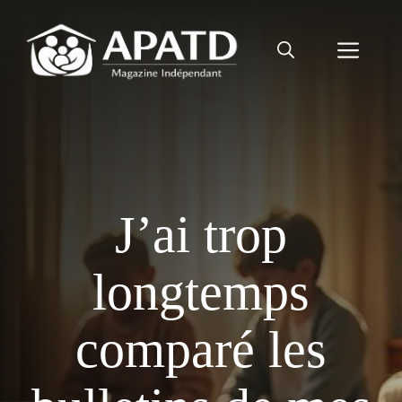
Aller
au
Men
contenu
J’ai trop
longtemps
comparé les