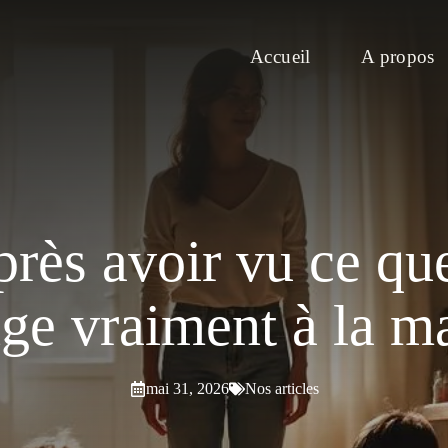
Accueil
A propos
rès avoir vu ce qu
ge vraiment à la m
mai 31, 2026
Nos articles