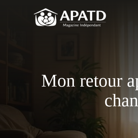
Aller
au
contenu
Mon retour ap
chan